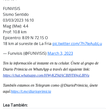
FUNVISIS
Sismo Sentido
03/03/2023 16:10
Mag (Mw): 4.4
Prof: 10.8 km
Epicentro: 8.09 N 72.15 O
18 km al sureste de La Fria
pic.twitter.com/7h7leAubLu
— Funvisis (@FUNVISIS)
March 3, 2023
T
en la información al instante en tu celular. Únete al grupo de
Diario Primicia en WhatsApp a través del siguiente link:
https://chat.whatsapp.com/HWyKZ9dACBI9Tl0joLIRVu
También estamos en Telegram como @DiarioPrimicia, únete
aquí:
https://t.me/diarioprimicia
Lea También: