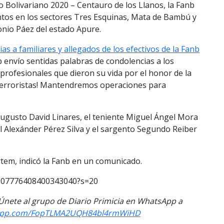
o Bolivariano 2020 – Centauro de los Llanos, la Fanb
ntos en los sectores Tres Esquinas, Mata de Bambú y
onio Páez del estado Apure.
as a familiares y allegados de los efectivos de la Fanb
b envío sentidas palabras de condolencias a los
rofesionales que dieron su vida por el honor de la
terroristas! Mantendremos operaciones para
 Augusto David Linares, el teniente Miguel Ángel Mora
l Alexánder Pérez Silva y el sargento Segundo Reiber
rtem, indicó la Fanb en un comunicado.
/1307776408400343040?s=20
. Únete al grupo de Diario Primicia en WhatsApp a
tsapp.com/FopTLMA2UQH84bl4rmWiHD