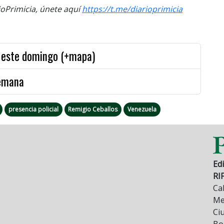
Primicia, únete aquí
https://t.me/diarioprimicia
s este domingo (+mapa)
semana
presencia policial
Remigio Ceballos
Venezuela
Edi
RI
Cal
Mez
Ci
Bo