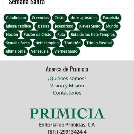
Semana Santa
Catolicismo
Creencias
Cristo
doce apóstoles
Eucaristía
Iglesia católica
Iglesias
Jesuscristo
Jueves Santo
Mundo
Nación
Pasión de Cristo
Ruta
Ruta de los Siete Templos
Semana Santa
siete templos
Tradición
Triduo Pascual
ultima cena
Venezuela
Viernes Santo
Acerca de Primicia
¿Quiénes somos?
Visión y Misión
Contáctenos
Editorial de Primicias, C.A.
RIF: J-29913424-4