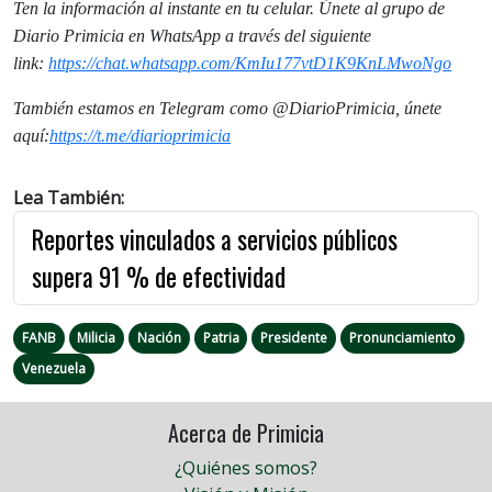
Ten la información al instante en tu celular. Únete al grupo de
Diario Primicia en WhatsApp a través del siguiente
link:
https://chat.whatsapp.
com/KmIu177vtD1K9KnLMwoNgo
También estamos en Telegram como @DiarioPrimicia, únete
aquí:
https://t.me/
diarioprimicia
Lea También:
Reportes vinculados a servicios públicos
supera 91 % de efectividad
FANB
Milicia
Nación
Patria
Presidente
Pronunciamiento
Venezuela
Acerca de Primicia
¿Quiénes somos?