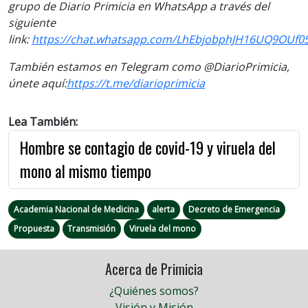
grupo de Diario Primicia en WhatsApp a través del
siguiente
link:
https://chat.whatsapp.com/LhEbjobphJH16UQ9OUf0
También estamos en Telegram como @DiarioPrimicia,
únete aquí:
https://t.me/
diarioprimicia
Lea También:
Hombre se contagio de covid-19 y viruela del
mono al mismo tiempo
Academia Nacional de Medicina
alerta
Decreto de Emergencia
Propuesta
Transmisión
Viruela del mono
Acerca de Primicia
¿Quiénes somos?
Visión y Misión