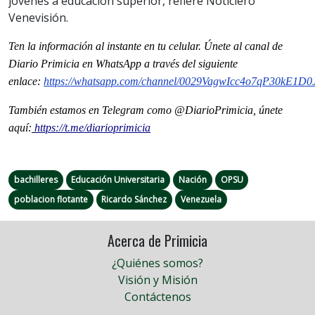
jóvenes a educación superior, refiere Noticiero
Venevisión.
Ten la información
al instante en tu celular. Únete al
canal
de
Diario Primicia en WhatsApp a través del siguiente
enlace:
https://whatsapp.com/channel/0029VagwIcc4o7qP30kE1D0
También estamos en Telegram como @DiarioPrimicia, únete
aquí:
https://t.me/diarioprimicia
bachilleres
Educación Universitaria
Nación
OPSU
poblacion flotante
Ricardo Sánchez
Venezuela
Acerca de Primicia
¿Quiénes somos?
Visión y Misión
Contáctenos