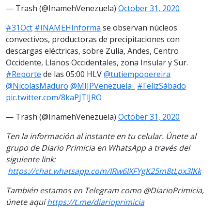
— Trash (@InamehVenezuela)
October 31, 2020
#31Oct
#INAMEHInforma
se observan núcleos
convectivos, productoras de precipitaciones con
descargas eléctricas, sobre Zulia, Andes, Centro
Occidente, Llanos Occidentales, zona Insular y Sur.
#Reporte
de las 05:00 HLV
@tutiempopereira
@NicolasMaduro
@MIJPVenezuela_
#FelizSábado
pic.twitter.com/8kaPJTlJRO
— Trash (@InamehVenezuela)
October 31, 2020
Ten la información al instante en tu celular. Únete al
grupo de Diario Primicia en WhatsApp a través del
siguiente link:
https://chat.whatsapp.com/IRw6IXFYgK25m8tLpx3lKk
También estamos en Telegram como @DiarioPrimicia,
únete aquí
https://t.me/diarioprimicia