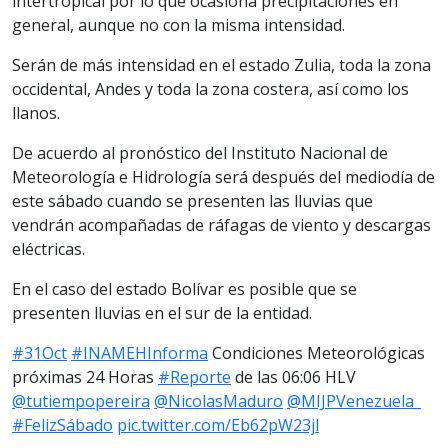
intertropical por lo que ocasiona precipitaciones en
general, aunque no con la misma intensidad.
Serán de más intensidad en el estado Zulia, toda la zona
occidental, Andes y toda la zona costera, así como los
llanos.
De acuerdo al pronóstico del Instituto Nacional de
Meteorología e Hidrología será después del mediodía de
este sábado cuando se presenten las lluvias que
vendrán acompañadas de ráfagas de viento y descargas
eléctricas.
En el caso del estado Bolívar es posible que se
presenten lluvias en el sur de la entidad.
#31Oct
#INAMEHInforma
Condiciones Meteorológicas
próximas 24 Horas
#Reporte
de las 06:06 HLV
@tutiempopereira
@NicolasMaduro
@MIJPVenezuela_
#FelizSábado
pic.twitter.com/Eb62pW23jl