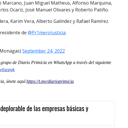
o Marcano, Juan Miguel Matheus, Alfonso Marquina,
rlos Ocariz, José Manuel Olivares y Roberto Patiño.
ra, Karim Vera, Alberto Galíndez y Rafael Ramírez.
residente de
@Pr1meroJusticia
aGMonagas)
September 24, 2022
al grupo de Diario Primicia en WhatsApp a través del siguiente
w6sepgk
a, únete aquí:
https://t.me/diarioprimicia
 deplorable de las empresas básicas y