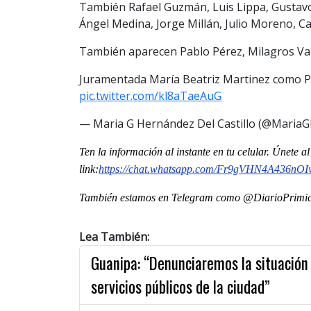
También Rafael Guzmán, Luis Lippa, Gustav
Ángel Medina, Jorge Millán, Julio Moreno, Ca
También aparecen Pablo Pérez, Milagros Vale
Juramentada María Beatriz Martinez como P
pic.twitter.com/kl8aTaeAuG
— Maria G Hernández Del Castillo (@Mari
Ten la informaci
ón al instante en tu celular. Únete 
link:
https://chat.whatsapp.com/Fr9gVHN4A436nOI
También estamos en Telegram como @DiarioPrimici
Lea También:
Guanipa: “Denunciaremos la situación
servicios públicos de la ciudad”