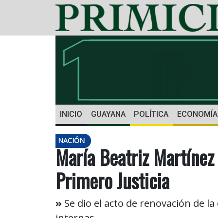
INICIO
GUAYANA
POLÍTICA
ECONOMÍA
NACIÓN
María Beatriz Martínez
Primero Justicia
Se dio el acto de renovación de la 
internas.