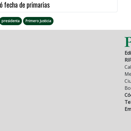
ió fecha de primarias
presidenta
Primero Justicia
Edi
RI
Cal
Mez
Ci
Bo
Có
Tel
Ema