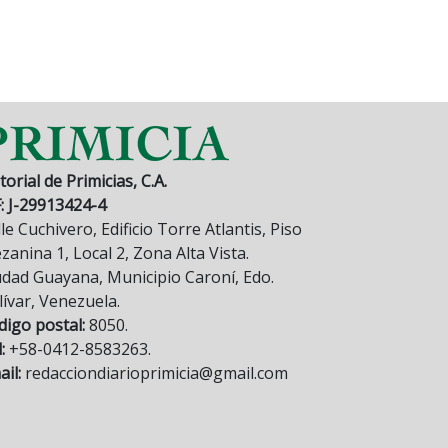
torial de Primicias, C.A.
F: J-29913424-4
le Cuchivero, Edificio Torre Atlantis, Piso
anina 1, Local 2, Zona Alta Vista.
udad Guayana, Municipio Caroní, Edo.
lívar, Venezuela.
digo postal:
8050.
:
+58-0412-8583263.
il:
redacciondiarioprimicia@gmail.com