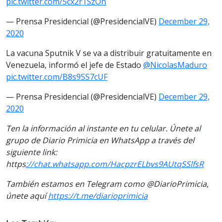
pic.twitter.com/5cx2r1SzOn
— Prensa Presidencial (@PresidencialVE)
December 29,
2020
La vacuna Sputnik V se va a distribuir gratuitamente en
Venezuela, informó el jefe de Estado
@NicolasMaduro
pic.twitter.com/B8s9SS7cUF
— Prensa Presidencial (@PresidencialVE)
December 29,
2020
Ten la información al instante en tu celular. Únete al
grupo de Diario Primicia en WhatsApp a través del
siguiente link:
https
://chat.whatsapp.com/HacpzrELbvs9AUtqSSlfsR
También estamos en Telegram como @DiarioPrimicia,
únete aquí
https://t.me/diarioprimicia