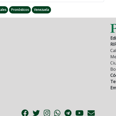
ales
Pronósticos
Venezuela
Edi
RI
Cal
Mez
Ci
Bo
Có
Tel
Ema