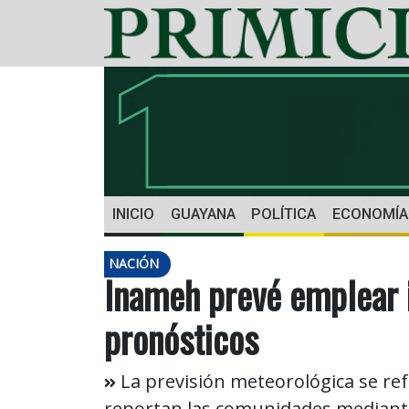
INICIO
GUAYANA
POLÍTICA
ECONOMÍA
NACIÓN
Inameh prevé emplear in
pronósticos
La previsión meteorológica se re
reportan las comunidades mediante