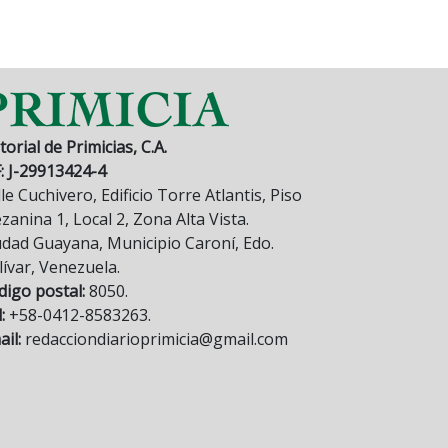
torial de Primicias, C.A.
F: J-29913424-4
le Cuchivero, Edificio Torre Atlantis, Piso
anina 1, Local 2, Zona Alta Vista.
udad Guayana, Municipio Caroní, Edo.
lívar, Venezuela.
digo postal:
8050.
:
+58-0412-8583263.
il:
redacciondiarioprimicia@gmail.com