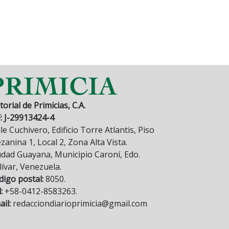
torial de Primicias, C.A.
F: J-29913424-4
le Cuchivero, Edificio Torre Atlantis, Piso
anina 1, Local 2, Zona Alta Vista.
udad Guayana, Municipio Caroní, Edo.
lívar, Venezuela.
digo postal:
8050.
:
+58-0412-8583263.
il:
redacciondiarioprimicia@gmail.com