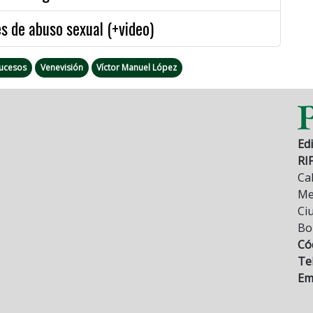
s de abuso sexual (+video)
ucesos
Venevisión
Víctor Manuel López
Edi
RI
Cal
Mez
Ci
Bo
Có
Tel
Ema