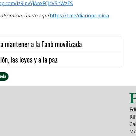
app.com/Iz9ipvYjAnxFCJcV5hWzES
Primicia, únete aquí
https://t.me/diarioprimicia
ra mantener a la Fanb movilizada
ón, las leyes y a la paz
uela
Edi
RI
Cal
Mez