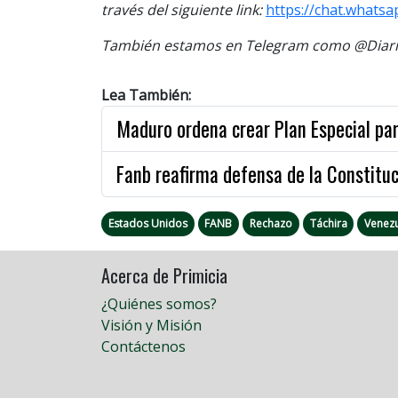
través del siguiente link:
https://chat.whats
También estamos en Telegram como @Diario
Lea También:
Maduro ordena crear Plan Especial pa
Fanb reafirma defensa de la Constituci
Estados Unidos
FANB
Rechazo
Táchira
Venez
Acerca de Primicia
¿Quiénes somos?
Visión y Misión
Contáctenos