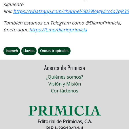
siguiente
link:
https://whatsapp.com/channel/0029VagwIcc4o7qP30
También estamos en Telegram como @DiarioPrimicia,
únete aquí:
https://t.me/diarioprimicia
Inameh
Lluvias
Ondas tropicales
Acerca de Primicia
¿Quiénes somos?
Visión y Misión
Contáctenos
Editorial de Primicias, C.A.
RIF: J-29913424-4