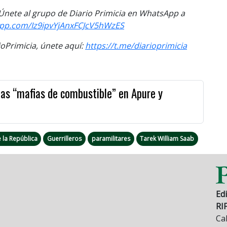
. Únete al grupo de Diario Primicia en WhatsApp a
app.com/Iz9ipvYjAnxFCJcV5hWzES
Primicia, únete aquí:
https://t.me/diarioprimicia
as “mafias de combustible” en Apure y
e la República
Guerrilleros
paramilitares
Tarek William Saab
Edi
RI
Cal