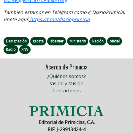
0029VagwIcc4o7qP30kE1D0J
También estamos en Telegram como @DiarioPrimicia,
únete aquí:
https://t.me/
diarioprimicia
Designación
gaceta
Isbemar
Ministerio
Nación
oficial
Radio
RNV
Acerca de Primicia
¿Quiénes somos?
Visión y Misión
Contáctenos
Editorial de Primicias, C.A.
RIF: J-29913424-4