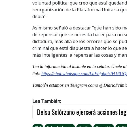
voluntad política, que creo que está quedan
reorganización de la Plataforma Unitaria q
debía”.
Asimismo señaló a destacar “que han sido má
de repensar qué se necesita hacer para no s
dictadura, más allá de los errores que se p
criminal que está dispuesta a hacer lo que s
más inteligentes, a repensar las cosas y man
Ten la informaci
ón al instante en tu celular. Únete 
link:
https://chat.whatsapp.
com/LhEbjobphJH16U
También estamos en Telegram como @DiarioPrimici
Lea También:
Delsa Solórzano ejercerá acciones leg