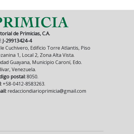
torial de Primicias, C.A.
F: J-29913424-4
le Cuchivero, Edificio Torre Atlantis, Piso
anina 1, Local 2, Zona Alta Vista.
udad Guayana, Municipio Caroní, Edo.
lívar, Venezuela.
digo postal:
8050.
:
+58-0412-8583263.
il:
redacciondiarioprimicia@gmail.com