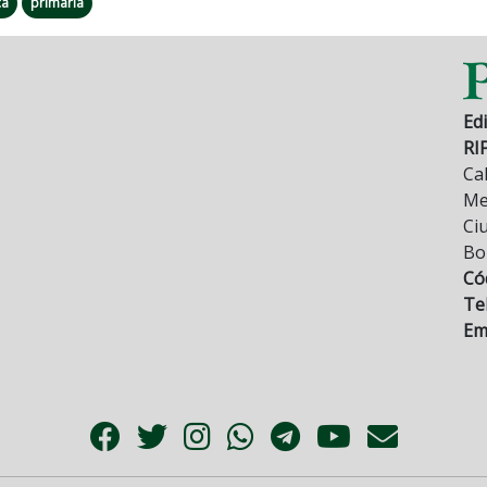
ca
primaria
Edi
RI
Cal
Mez
Ci
Bo
Có
Tel
Ema