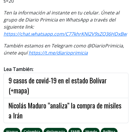
s=20
Ten la información al instante en tu celular. Únete al
grupo de Diario Primicia en WhatsApp a través del
siguiente link:
https://chat.whatsapp.com/C77khrKNl2V9sZQ36HDxBw
También estamos en Telegram como @DiarioPrimicia,
únete aquí
https://t.me/diarioprimicia
Lea También:
9 casos de covid-19 en el estado Bolívar
(+mapa)
Nicolás Maduro “analiza” la compra de misiles
a Irán
Ataque
Colombia
diplomacia
FANB
Mundo
Política