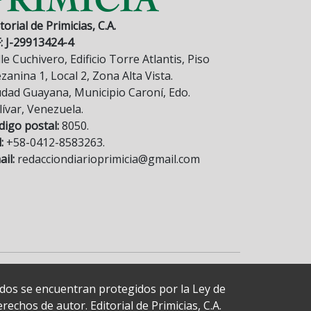
torial de Primicias, C.A.
F: J-29913424-4
le Cuchivero, Edificio Torre Atlantis, Piso
anina 1, Local 2, Zona Alta Vista.
udad Guayana, Municipio Caroní, Edo.
lívar, Venezuela.
digo postal:
8050.
:
+58-0412-8583263.
il:
redacciondiarioprimicia@gmail.com
cados se encuentran protegidos por la Ley de
echos de autor. Editorial de Primicias, C.A.