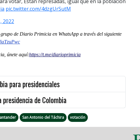
ra votar, Están represadas, igual que en la población
ia
pic.twitter.com/4dzgUrSutM
, 2022
al grupo de Diario Primicia en WhatsApp a través del siguiente
WiaTzuPwc
a, únete aquí:
https://t.me/diarioprimicia
bia para presidenciales
a presidencia de Colombia
Santander
San Antonio del Táchira
votación