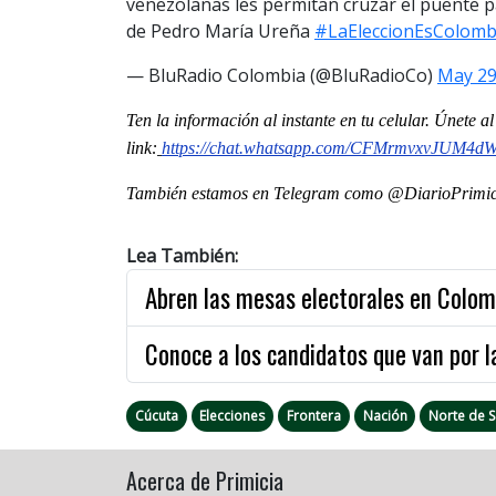
venezolanas les permitan cruzar el puente pa
de Pedro María Ureña
#LaEleccionEsColomb
— BluRadio Colombia (@BluRadioCo)
May 29
Ten la informaci
ón al instante en tu celular. Únete 
link:
https://chat.whatsapp.com/CFMrmvxvJUM4d
También estamos en Telegram como @DiarioPrimici
Lea También:
Abren las mesas electorales en Colom
Conoce a los candidatos que van por l
Cúcuta
Elecciones
Frontera
Nación
Norte de 
Acerca de Primicia