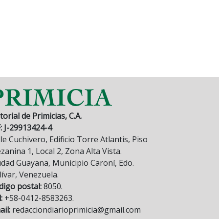
torial de Primicias, C.A.
F: J-29913424-4
le Cuchivero, Edificio Torre Atlantis, Piso
anina 1, Local 2, Zona Alta Vista.
udad Guayana, Municipio Caroní, Edo.
lívar, Venezuela.
digo postal:
8050.
:
+58-0412-8583263.
il:
redacciondiarioprimicia@gmail.com