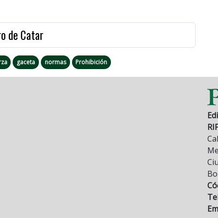
ro de Catar
rza
gaceta
normas
Prohibición
Edi
RI
Cal
Mez
Ci
Bo
Có
Tel
Ema