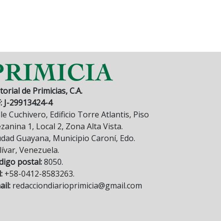
torial de Primicias, C.A.
F: J-29913424-4
le Cuchivero, Edificio Torre Atlantis, Piso
anina 1, Local 2, Zona Alta Vista.
udad Guayana, Municipio Caroní, Edo.
lívar, Venezuela.
digo postal:
8050.
:
+58-0412-8583263.
il:
redacciondiarioprimicia@gmail.com