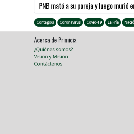
PNB mató a su pareja y luego murió 
Contagios
Coronavirus
Covid-19
La Fría
Naci
Acerca de Primicia
¿Quiénes somos?
Visión y Misión
Contáctenos