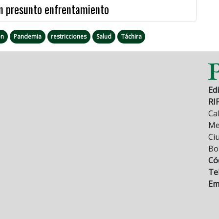
en presunto enfrentamiento
ón
Pandemia
restricciones
Salud
Táchira
Edi
RI
Cal
Mez
Ci
Bo
Có
Tel
Ema