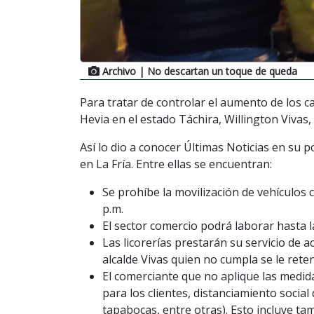
Archivo
| No descartan un toque de queda
Para tratar de controlar el aumento de los ca
Hevia en el estado Táchira, Willington Vivas,
Así lo dio a conocer Últimas Noticias en su 
en La Fría. Entre ellas se encuentran:
Se prohíbe la movilización de vehículos c
p.m.
El sector comercio podrá laborar hasta l
Las licorerías prestarán su servicio de a
alcalde Vivas quien no cumpla se le rete
El comerciante que no aplique las medid
para los clientes, distanciamiento social
tapabocas, entre otras). Esto incluye ta