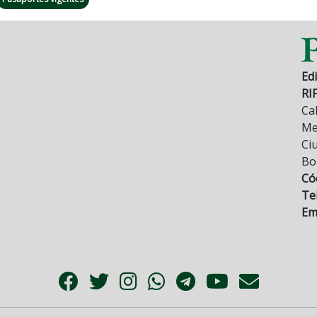
Edi
RI
Cal
Mez
Ci
Bo
Có
Tel
Ema