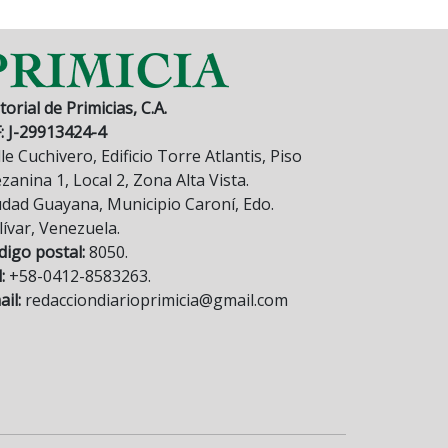
torial de Primicias, C.A.
F: J-29913424-4
le Cuchivero, Edificio Torre Atlantis, Piso
anina 1, Local 2, Zona Alta Vista.
udad Guayana, Municipio Caroní, Edo.
lívar, Venezuela.
digo postal:
8050.
:
+58-0412-8583263.
il:
redacciondiarioprimicia@gmail.com