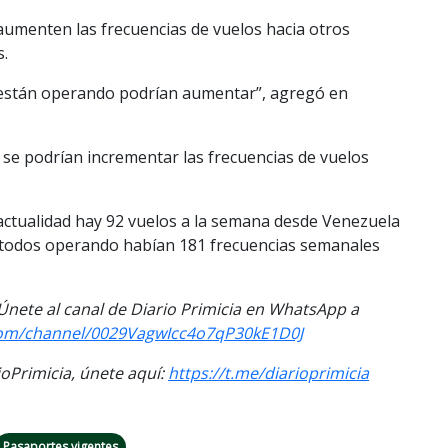
 aumenten las frecuencias de vuelos hacia otros
s.
e están operando podrían aumentar”, agregó en
 se podrían incrementar las frecuencias de vuelos
actualidad hay 92 vuelos a la semana desde Venezuela
n todos operando habían 181 frecuencias semanales
. Únete al canal de Diario Primicia en WhatsApp a
com/channel/0029VagwIcc4o7qP30kE1D0J
Primicia, únete aquí:
https://t.me/diarioprimicia
Pasaportes vigentes