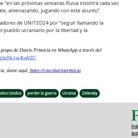
e “en las próximas semanas Rusia insistirá cada vez
bate, amenazando, jugando con este asunto”.
bajadores de UNITED24 por “seguir llamando la
l pueblo ucraniano por la libertad y la
al grupo de Diario Primicia en WhatsApp a través del
i3p59c1gcKqHZC
a, únete aquí:
https://t.me/diarioprimicia
ados Unidos
perder la guerra
Ucrania
Zelensky
Edi
RI