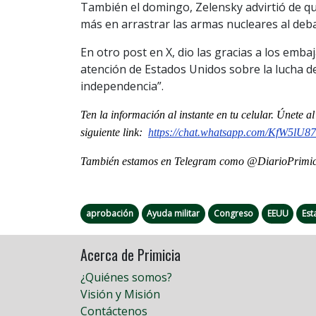
También el domingo, Zelensky advirtió de qu
más en arrastrar las armas nucleares al de
En otro post en X, dio las gracias a los em
atención de Estados Unidos sobre la lucha de
independencia”.
Ten la informaci
ón al instante en tu celular. Únete 
siguiente
link
:
https://chat.whatsapp.com/
KfW5lU87
También estamos en Telegram como @DiarioPrimici
aprobación
Ayuda militar
Congreso
EEUU
Est
Acerca de Primicia
¿Quiénes somos?
Visión y Misión
Contáctenos