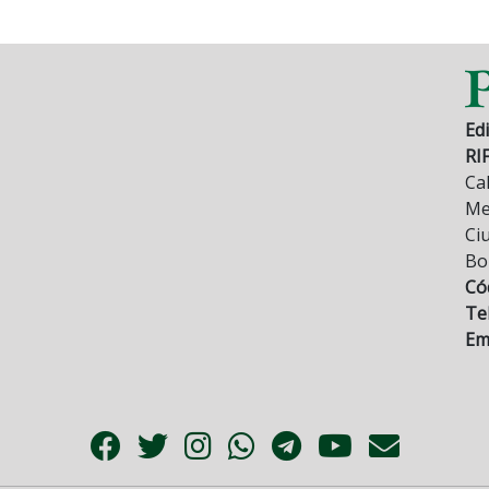
Edi
RI
Cal
Mez
Ci
Bo
Có
Tel
Ema