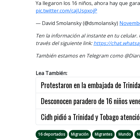
Ya llegaron los 16 niños, ahora hay que gara
pic.twitter.com/caJUspxojP
— David Smolansky (@dsmolansky)
Novembe
Ten la información al instante en tu celular
través del siguiente link:
https://chat.what
También estamos en Telegram como @Diario
Lea También:
Protestaron en la embajada de Trinid
Desconocen paradero de 16 niños ven
Cidh pidió a Trinidad y Tobago atenció
16 deportados
Migración
Migrantes
Mundo
N