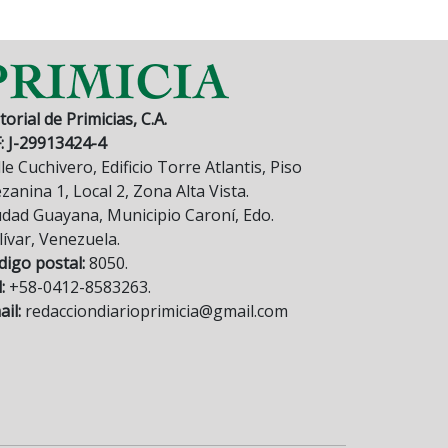
torial de Primicias, C.A.
F: J-29913424-4
le Cuchivero, Edificio Torre Atlantis, Piso
anina 1, Local 2, Zona Alta Vista.
udad Guayana, Municipio Caroní, Edo.
lívar, Venezuela.
digo postal:
8050.
:
+58-0412-8583263.
il:
redacciondiarioprimicia@gmail.com