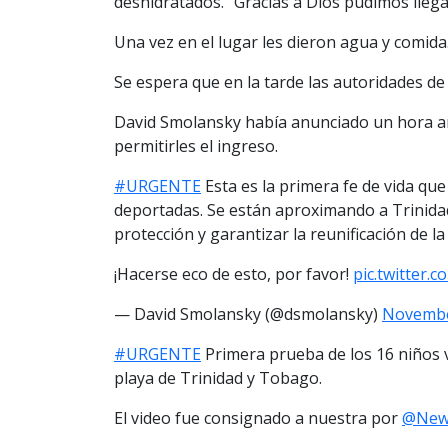
deshidratados. “Gracias a Dios pudimos llega
Una vez en el lugar les dieron agua y comida
Se espera que en la tarde las autoridades d
David Smolansky había anunciado un hora a
permitirles el ingreso.
#URGENTE
Esta es la primera fe de vida qu
deportadas. Se están aproximando a Trinidad
protección y garantizar la reunificación de la 
¡Hacerse eco de esto, por favor!
pic.twitter
— David Smolansky (@dsmolansky)
Novembe
#URGENTE
Primera prueba de los 16 niños 
playa de Trinidad y Tobago.
El video fue consignado a nuestra por
@New