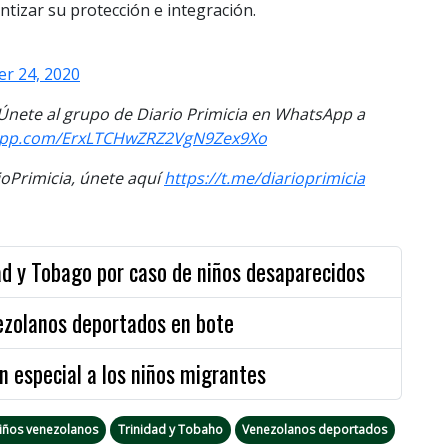
ntizar su protección e integración.
r 24, 2020
. Únete al grupo de Diario Primicia en WhatsApp a
sapp.com/ErxLTCHwZRZ2VgN9Zex9Xo
Primicia, únete aquí
https://t.me/diarioprimicia
ad y Tobago por caso de niños desaparecidos
ezolanos deportados en bote
n especial a los niños migrantes
iños venezolanos
Trinidad y Tobaho
Venezolanos deportados