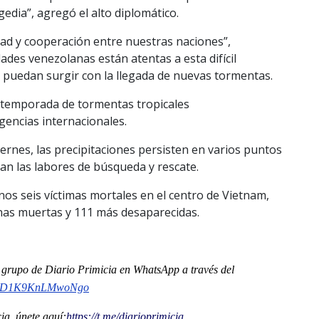
gedia”, agregó el alto diplomático.
d y cooperación entre nuestras naciones”,
ades venezolanas están atentas a esta difícil
e puedan surgir con la llegada de nuevas tormentas.
a temporada de tormentas tropicales
gencias internacionales.
iernes, las precipitaciones persisten en varios puntos
an las labores de búsqueda y rescate.
nos seis víctimas mortales en el centro de Vietnam,
onas muertas y 111 más desaparecidas.
al grupo de Diario Primicia en WhatsApp a través del
tD1K9KnLMwoNgo
a, únete aquí:
https://t.me/
diarioprimicia