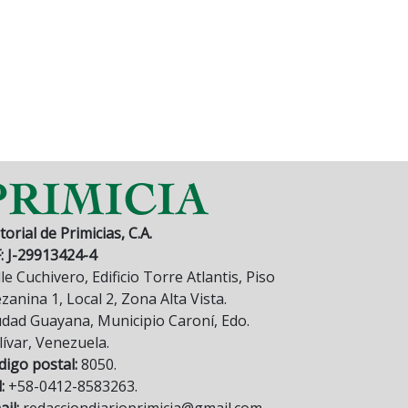
torial de Primicias, C.A.
F: J-29913424-4
le Cuchivero, Edificio Torre Atlantis, Piso
anina 1, Local 2, Zona Alta Vista.
udad Guayana, Municipio Caroní, Edo.
lívar, Venezuela.
digo postal:
8050.
:
+58-0412-8583263.
il:
redacciondiarioprimicia@gmail.com