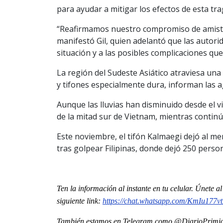
para ayudar a mitigar los efectos de esta tra
“Reafirmamos nuestro compromiso de amista
manifestó Gil, quien adelantó que las autorid
situación y a las posibles complicaciones qu
La región del Sudeste Asiático atraviesa un
y tifones especialmente dura, informan las a
Aunque las lluvias han disminuido desde el v
de la mitad sur de Vietnam, mientras continú
Este noviembre, el tifón Kalmaegi dejó al me
tras golpear Filipinas, donde dejó 250 pers
Ten la información al instante en tu celular. Únete 
siguiente
link
:
https://chat.whatsapp.com/
KmIu177v
También estamos en Telegram como @DiarioPrimici