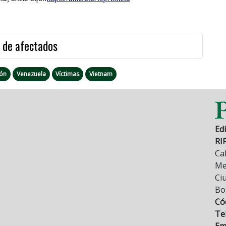
s de afectados
fón
Venezuela
Víctimas
Vietnam
Edi
RI
Cal
Mez
Ci
Bo
Có
Tel
Ema