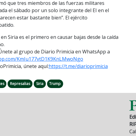
mó que tres miembros de las fuerzas militares
da el sábado por un solo integrante del EI en el
arecen estar bastante bien”. El ejército
batido.
en Siria es el primero en causar bajas desde la caída
o.
. Únete al grupo de Diario Primicia en WhatsApp a
app.com/
KmIu177vtD1K9KnLMwoNgo
rimicia, únete aquí:
https://t.me/
diarioprimicia
tes
Represalias
Siria
Trump
Edi
RI
Cal