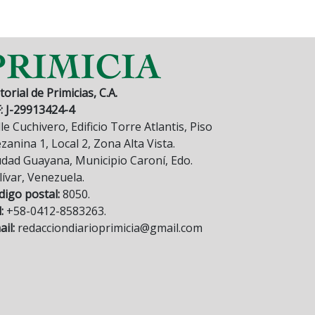
torial de Primicias, C.A.
F: J-29913424-4
le Cuchivero, Edificio Torre Atlantis, Piso
anina 1, Local 2, Zona Alta Vista.
udad Guayana, Municipio Caroní, Edo.
lívar, Venezuela.
digo postal:
8050.
:
+58-0412-8583263.
il:
redacciondiarioprimicia@gmail.com