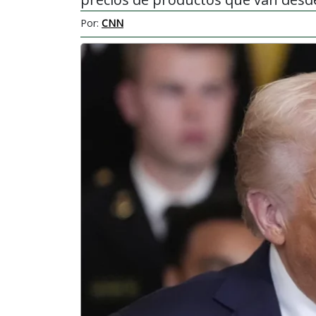
Por:
CNN