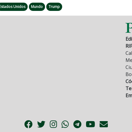
Estados Unidos
Mundo
Trump
Edi
RI
Cal
Mez
Ci
Bo
Có
Tel
Ema