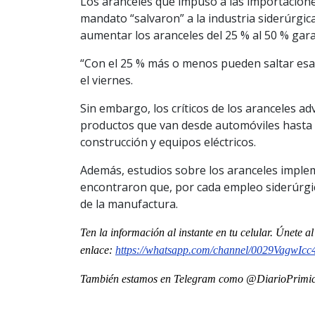
Los aranceles que impuso a las importacion
mandato “salvaron” a la industria siderúrgi
aumentar los aranceles del 25 % al 50 % garan
“Con el 25 % más o menos pueden saltar esa va
el viernes.
Sin embargo, los críticos de los aranceles a
productos que van desde automóviles hasta 
construcción y equipos eléctricos.
Además, estudios sobre los aranceles impl
encontraron que, por cada empleo siderúrgi
de la manufactura.
Ten la información
al instante en tu celular. Únete al
enlace:
https://whatsapp.com/channel/0029VagwI
También estamos en Telegram como @DiarioPrimici