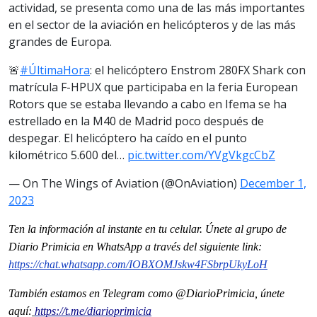
actividad, se presenta como una de las más importantes
en el sector de la aviación en helicópteros y de las más
grandes de Europa.
🚨
#ÚltimaHora
: el helicóptero Enstrom 280FX Shark con
matrícula F-HPUX que participaba en la feria European
Rotors que se estaba llevando a cabo en Ifema se ha
estrellado en la M40 de Madrid poco después de
despegar. El helicóptero ha caído en el punto
kilométrico 5.600 del…
pic.twitter.com/YVgVkgcCbZ
— On The Wings of Aviation (@OnAviation)
December 1,
2023
Ten la informaci
ón al instante en tu celular. Únete al grupo de
Diario Primicia en WhatsApp a través del siguiente link:
https://chat.whatsapp.com/IOBXOMJskw4FSbrpUkyLoH
También estamos en Telegram como @DiarioPrimicia, únete
aquí:
https://t.me/diarioprimicia