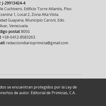
F: J-29913424-4
le Cuchivero, Edificio Torre Atlantis, Piso
anina 1, Local 2, Zona Alta Vista.
udad Guayana, Municipio Caroní, Edo.
lívar, Venezuela.
digo postal:
8050.
:
+58-0412-8583263.
il:
redacciondiarioprimicia@gmail.com
cados se encuentran protegidos por la Ley de
echos de autor. Editorial de Primicias, C.A.