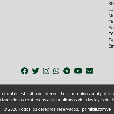
RI
Cal
Mez
Ci
Bo
Có
Tel
Ema
 total de este sitio de internet. Los contenidos aquí publi
zada de los contenidos aquí publicados viola las leyes de der
© 2026 Todos los derechos reservados.
primicia.com.ve