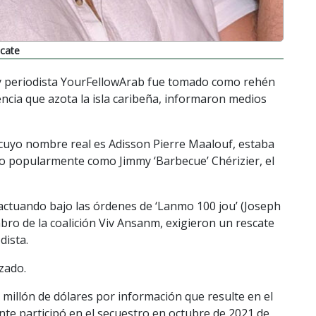
scate
h y periodista YourFellowArab fue tomado como rehén
encia que azota la isla caribeña, informaron medios
, cuyo nombre real es Adisson Pierre Maalouf, estaba
ido popularmente como Jimmy ‘Barbecue’ Chérizier, el
 actuando bajo las órdenes de ‘Lanmo 100 jou’ (Joseph
bro de la coalición Viv Ansanm, exigieron un rescate
dista.
izado.
millón de dólares por información que resulte en el
te participó en el secuestro en octubre de 2021 de