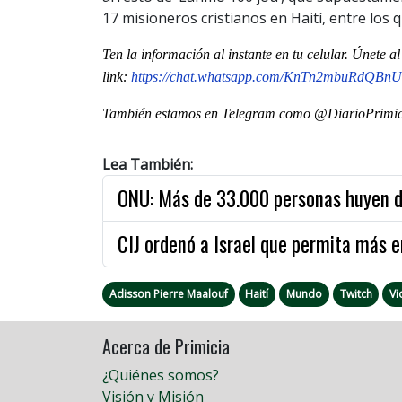
17 misioneros cristianos en Haití, entre los
Ten la informaci
ón al instante en tu celular. Únete 
link:
https://chat.whatsapp.com/KnTn2mbuRdQBn
También estamos en Telegram como @DiarioPrimici
Lea También:
ONU: Más de 33.000 personas huyen de 
CIJ ordenó a Israel que permita más 
Adisson Pierre Maalouf
Haití
Mundo
Twitch
Vi
Acerca de Primicia
¿Quiénes somos?
Visión y Misión