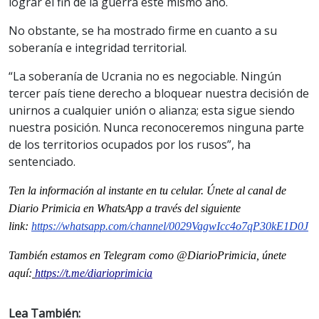
lograr el fin de la guerra este mismo año.
No obstante, se ha mostrado firme en cuanto a su
soberanía e integridad territorial.
“La soberanía de Ucrania no es negociable. Ningún
tercer país tiene derecho a bloquear nuestra decisión de
unirnos a cualquier unión o alianza; esta sigue siendo
nuestra posición. Nunca reconoceremos ninguna parte
de los territorios ocupados por los rusos”, ha
sentenciado.
Ten la informaci
ón al instante en tu celular. Únete al
canal
de
Diario Primicia en WhatsApp a través del siguiente
link:
https://whatsapp.com/channel/
0029VagwIcc4o7qP30kE1D0J
También estamos en Telegram como @DiarioPrimicia, únete
aquí:
https://t.me/diarioprimicia
Lea También: