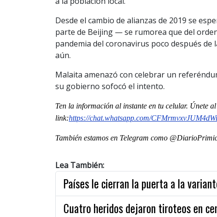
a la población local.
Desde el cambio de alianzas de 2019 se esp
parte de Beijing — se rumorea que del orden
pandemia del coronavirus poco después de la
aún.
Malaita amenazó con celebrar un referéndum
su gobierno sofocó el intento.
Ten la informaci
ón al instante en tu celular. Únete 
link:
https://chat.whatsapp.com/CFMrmvxvJUM4dW
También estamos en Telegram como @DiarioPrimici
Lea También:
Países le cierran la puerta a la varian
Cuatro heridos dejaron tiroteos en ce