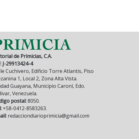
torial de Primicias, C.A.
F: J-29913424-4
le Cuchivero, Edificio Torre Atlantis, Piso
anina 1, Local 2, Zona Alta Vista.
udad Guayana, Municipio Caroní, Edo.
lívar, Venezuela.
digo postal:
8050.
:
+58-0412-8583263.
il:
redacciondiarioprimicia@gmail.com