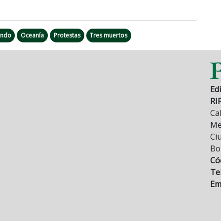
ndo
Oceanía
Protestas
Tres muertos
Edi
RI
Cal
Mez
Ci
Bo
Có
Tel
Ema