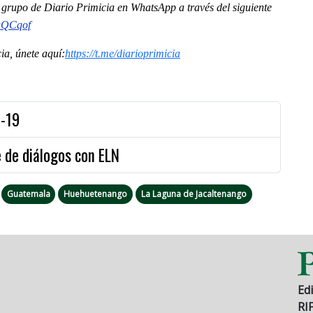
al grupo de Diario Primicia en WhatsApp a través del siguiente
jaQCqof
a, únete aquí:
https://t.me/diarioprimicia
d-19
 de diálogos con ELN
Guatemala
Huehuetenango
La Laguna de Jacaltenango
Edi
RI