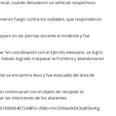
dencial, cuando detuvieron un vehículo sospechoso
brieron fuego contra los soldados, que respondieron
paro en las piernas durante el incidente y fue
e “en coordinación con el Ejército mexicano, se logró
 habían logrado traspasar la frontera y abandonaron
ei se encuentra ileso y fue evacuado del área de
ón continuaran con el objeto de recopilar la
r las intenciones de los atacantes.
553501606964072448?s=20&t=rhrUVXkeIlkEK3sdE0kvKg