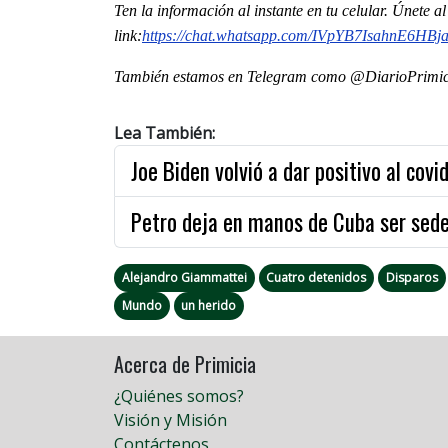
Ten la informaci
ón al instante en tu celular. Únete 
link:
https://chat.whatsapp.com/IVpYB7IsahnE6HB
También estamos en Telegram como @DiarioPrimici
Lea También:
Joe Biden volvió a dar positivo al covi
Petro deja en manos de Cuba ser sede
Alejandro Giammattei
Cuatro detenidos
Disparos
Mundo
un herido
Acerca de Primicia
¿Quiénes somos?
Visión y Misión
Contáctenos