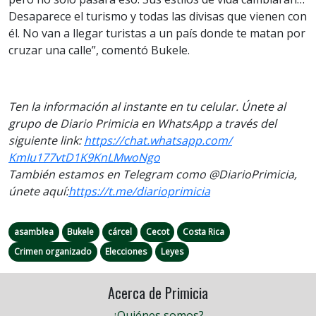
Desaparece el turismo y todas las divisas que vienen con
él. No van a llegar turistas a un país donde te matan por
cruzar una calle”, comentó Bukele.
Ten la información al instante en tu celular. Únete al
grupo de Diario Primicia en WhatsApp a través del
siguiente link:
https://chat.whatsapp.com/
KmIu177vtD1K9KnLMwoNgo
También estamos en Telegram como @DiarioPrimicia,
únete aquí:
https://t.me/
diarioprimicia
asamblea
Bukele
cárcel
Cecot
Costa Rica
Crimen organizado
Elecciones
Leyes
Acerca de Primicia
¿Quiénes somos?