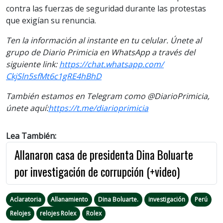
contra las fuerzas de seguridad durante las protestas
que exigían su renuncia.
Ten la información al instante en tu celular. Únete al
grupo de Diario Primicia en WhatsApp a través del
siguiente
link
:
https://chat.whatsapp.com/
CkjSln5sfMt6c1gRE4hBhD
También estamos en Telegram como @DiarioPrimicia,
únete aquí:
https://t.me/
diarioprimicia
Lea También:
Allanaron casa de presidenta Dina Boluarte
por investigación de corrupción (+video)
Aclaratoria
Allanamiento
Dina Boluarte.
investigación
Perú
Relojes
relojes Rolex
Rolex