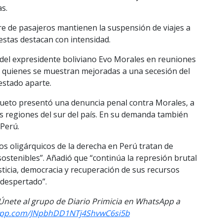
s.
re de pasajeros mantienen la suspensión de viajes a
estas destacan con intensidad.
n del expresidente boliviano Evo Morales en reuniones
 quienes se muestran mejoradas a una secesión del
estado aparte.
Cueto presentó una denuncia penal contra Morales, a
s regiones del sur del país. En su demanda también
 Perú.
os oligárquicos de la derecha en Perú tratan de
stenibles”. Añadió que “continúa la represión brutal
icia, democracia y recuperación de sus recursos
 despertado”.
. Únete al grupo de Diario Primicia en WhatsApp a
sapp.com/JNpbhDD1NTj4ShvwC6si5b