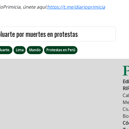
Primicia, únete aquí:
https://t.me/
diarioprimicia
oluarte por muertes en protestas
luarte.
Lima
Mundo
Protestas en Perú
Edi
RI
Cal
Mez
Ci
Bo
Có