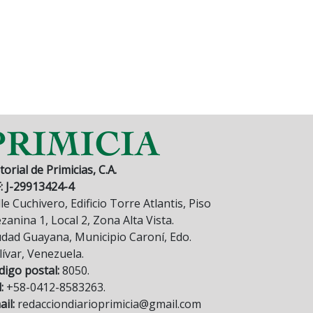
torial de Primicias, C.A.
F: J-29913424-4
le Cuchivero, Edificio Torre Atlantis, Piso
anina 1, Local 2, Zona Alta Vista.
udad Guayana, Municipio Caroní, Edo.
lívar, Venezuela.
digo postal:
8050.
:
+58-0412-8583263.
il:
redacciondiarioprimicia@gmail.com