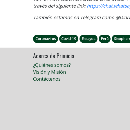
través del siguiente link:
https://chat.what
También estamos en Telegram como @Diario
Coronavirus
Covid-19
Ensayos
Perú
Sinopha
Acerca de Primicia
¿Quiénes somos?
Visión y Misión
Contáctenos