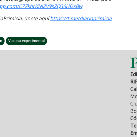
sapp.com/C77khrKNl2V9sZQ36HDxBw
Primicia, únete aquí
https://t.me/diarioprimicia
rm
Vacuna experimental
Edi
RI
Cal
Mez
Ci
Bo
Có
Tel
Ema