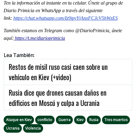
Ten la información al instante en tu celular. Únete al grupo de
Diario Primicia en WhatsApp a través del siguiente
link:
https://chat.whatsapp.com/
Iz9ipvYjAnxFCJcV5hWzES
También estamos en Telegram como @DiarioPrimicia, únete
aquí:
https://t.me/diarioprimicia
Lea También:
Restos de misil ruso casi caen sobre un
vehículo en Kiev (+video)
Rusia dice que drones causan daños en
edificios en Moscú y culpa a Ucrania
Ataque en Kiev
conflicto
Guerra
Kiev
Rusia
Tres muertos
Ucrania
Violencia