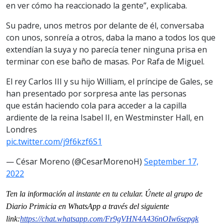
en ver cómo ha reaccionado la gente”, explicaba.
Su padre, unos metros por delante de él, conversaba
con unos, sonreía a otros, daba la mano a todos los que
extendían la suya y no parecía tener ninguna prisa en
terminar con ese baño de masas. Por Rafa de Miguel.
El rey Carlos III y su hijo William, el príncipe de Gales, se
han presentado por sorpresa ante las personas
que están haciendo cola para acceder a la capilla
ardiente de la reina Isabel II, en Westminster Hall, en
Londres
pic.twitter.com/j9f6kzf6S1
— César Moreno (@CesarMorenoH)
September 17,
2022
Ten la informaci
ón al instante en tu celular. Únete al grupo de
Diario Primicia en WhatsApp a través del siguiente
link:
https://chat.whatsapp.com/Fr9gVHN4A436nOIw6sepgk