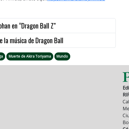
ohan en “Dragon Ball Z”
e la música de Dragon Ball
ga
Muerte de Akira Toriyama
Mundo
Edi
RI
Cal
Mez
Ci
Bo