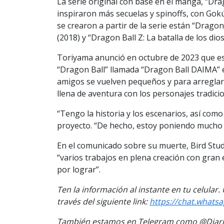
La serie original con base en el manga, “Drag
inspiraron más secuelas y spinoffs, con Gokú
se crearon a partir de la serie están “Dragon
(2018) y “Dragon Ball Z: La batalla de los dios
Toriyama
anunció en octubre de 2023
que es
“Dragon Ball” llamada “Dragon Ball DAIMA” e
amigos se vuelven pequeños y para arreglar
llena de aventura con los personajes tradic
“Tengo la historia y los escenarios, así co
proyecto. “De hecho, estoy poniendo mucho m
En el
comunicado sobre su muerte
, Bird Stu
“varios trabajos en plena creación con gra
por lograr”.
Ten la información al instante en tu celular
través del siguiente link:
https://chat.what
También estamos en Telegram como @Diario