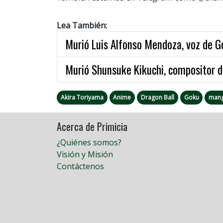
Lea También:
Murió Luis Alfonso Mendoza, voz de G
Murió Shunsuke Kikuchi, compositor d
Akira Toriyama
Anime
Dragon Ball
Goku
man
Acerca de Primicia
¿Quiénes somos?
Visión y Misión
Contáctenos