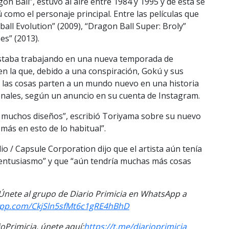
on Ball”, estuvo al aire entre 1984 y 1995 y de esta se
 como el personaje principal. Entre las películas que
ball Evolution” (2009), “Dragon Ball Super: Broly”
es” (2013).
taba trabajando en una nueva temporada de
n la que, debido a una conspiración, Gokú y sus
 las cosas parten a un mundo nuevo en una historia
ionales, según un anuncio en su cuenta de Instagram.
mo muchos diseños”, escribió Toriyama sobre su nuevo
ás en esto de lo habitual”.
dio / Capsule Corporation dijo que el artista aún tenía
n entusiasmo” y que “aún tendría muchas más cosas
. Únete al grupo de Diario Primicia en WhatsApp a
sapp.com/CkjSln5sfMt6c1gRE4hBhD
Primicia, únete aquí:
https://t.me/diarioprimicia