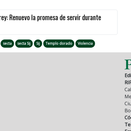
 rey: Renuevo la promesa de servir durante
secta
secta Sij
Sij
Templo dorado
Violencia
Edi
RI
Cal
Mez
Ci
Bo
Có
Tel