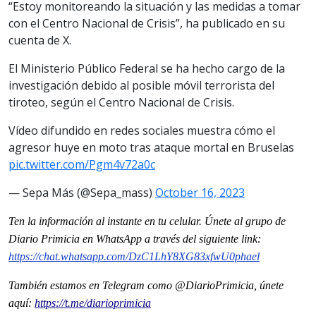
“Estoy monitoreando la situación y las medidas a tomar
con el Centro Nacional de Crisis”, ha publicado en su
cuenta de X.
El Ministerio Público Federal se ha hecho cargo de la
investigación debido al posible móvil terrorista del
tiroteo, según el Centro Nacional de Crisis.
Vídeo difundido en redes sociales muestra cómo el
agresor huye en moto tras ataque mortal en Bruselas
pic.twitter.com/Pgm4v72a0c
— Sepa Más (@Sepa_mass)
October 16, 2023
Ten la informaci
ó
n al instante en tu celular. Únete al grupo de
Diario Primicia en WhatsApp a través del siguiente link:
https://chat.whatsapp.com/DzC1LhY8XG83xfwU0phael
También estamos en Telegram como @DiarioPrimicia, únete
aquí:
https://t.me/diarioprimicia