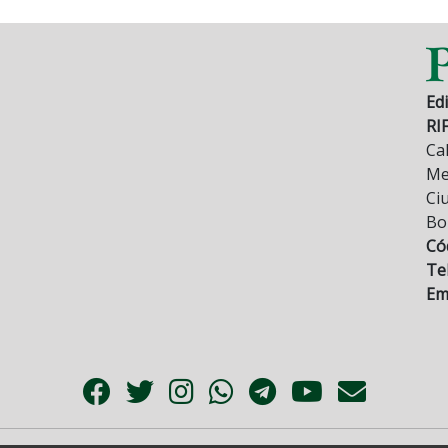
Edi
RI
Cal
Mez
Ci
Bo
Có
Tel
Ema