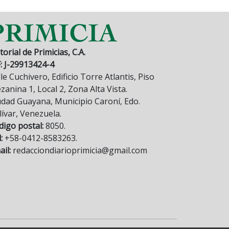
torial de Primicias, C.A.
F: J-29913424-4
le Cuchivero, Edificio Torre Atlantis, Piso
anina 1, Local 2, Zona Alta Vista.
udad Guayana, Municipio Caroní, Edo.
lívar, Venezuela.
digo postal:
8050.
:
+58-0412-8583263.
il:
redacciondiarioprimicia@gmail.com