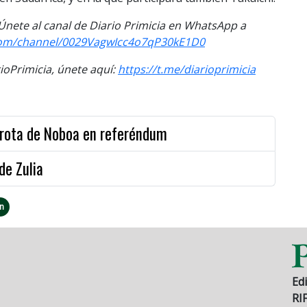
. Únete al canal de Diario Primicia en WhatsApp a
com/channel/0029VagwIcc4o7qP30kE1D0
Primicia, únete aquí:
https://t.me/diarioprimicia
rrota de Noboa en referéndum
de Zulia
n
Edi
RI