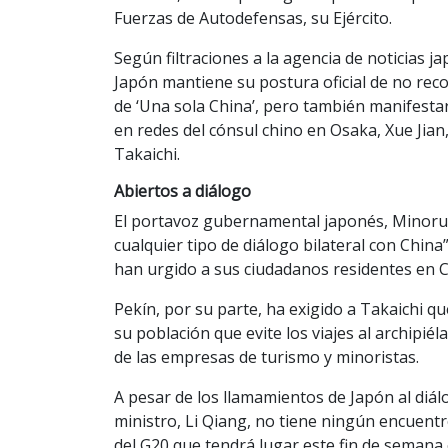
Fuerzas de Autodefensas, su Ejército.
Según filtraciones a la agencia de noticias 
Japón mantiene su postura oficial de no reco
de ‘Una sola China’, pero también manifesta
en redes del cónsul chino en Osaka, Xue Jian,
Takaichi.
Abiertos a diálogo
El portavoz gubernamental japonés, Minoru K
cualquier tipo de diálogo bilateral con Chin
han urgido a sus ciudadanos residentes en C
Pekín, por su parte, ha exigido a Takaichi 
su población que evite los viajes al archipié
de las empresas de turismo y minoristas.
A pesar de los llamamientos de Japón al diál
ministro, Li Qiang, no tiene ningún encuent
del G20 que tendrá lugar este fin de semana 