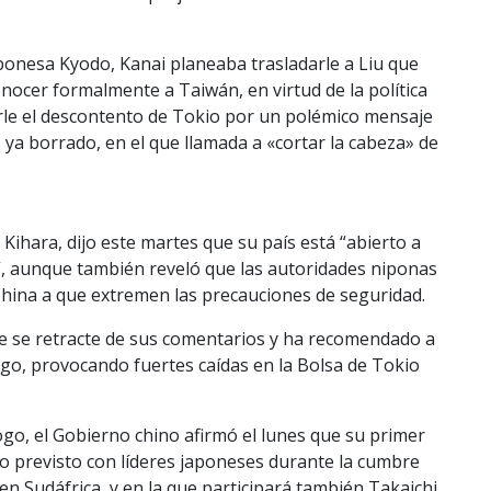
japonesa Kyodo, Kanai planeaba trasladarle a Liu que
nocer formalmente a Taiwán, en virtud de la política
rle el descontento de Tokio por un polémico mensaje
 ya borrado, en el que llamada a «cortar la cabeza» de
ihara, dijo este martes que su país está “abierto a
a”, aunque también reveló que las autoridades niponas
hina a que extremen las precauciones de seguridad.
que se retracte de sus comentarios y ha recomendado a
lago, provocando fuertes caídas en la Bolsa de Tokio
ogo, el Gobierno chino afirmó el lunes que su primer
ro previsto con líderes japoneses durante la cumbre
en Sudáfrica, y en la que participará también Takaichi.