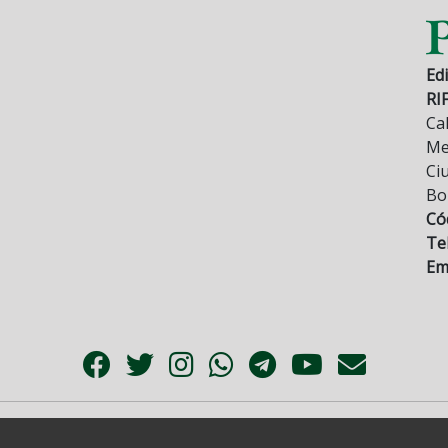
Edi
RI
Cal
Mez
Ci
Bo
Có
Tel
Ema