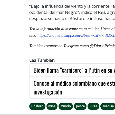
“Bajo la influencia del viento y la corriente,
occidental del mar Negro”, indicó el FSB, 
desplazarse hasta el Bósforo e incluso hasta
Ten la informaci
ón al instante en tu celular. Únete 
link:
https://chat.whatsapp.com/BbztawCdW7nIt25
También estamos en Telegram como @DiarioPrimici
Lea También:
Biden llama “carnicero” a Putin en su 
Conoce al médico colombiano que estu
investigación
Bósforo
mina
Mundo
pesca
Rusia
Turquía