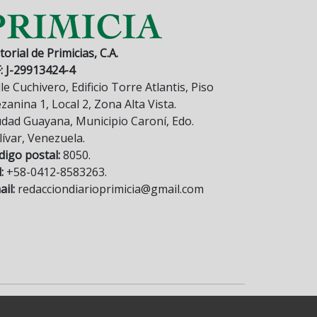
torial de Primicias, C.A.
F: J-29913424-4
le Cuchivero, Edificio Torre Atlantis, Piso
anina 1, Local 2, Zona Alta Vista.
udad Guayana, Municipio Caroní, Edo.
lívar, Venezuela.
digo postal:
8050.
:
+58-0412-8583263.
il:
redacciondiarioprimicia@gmail.com