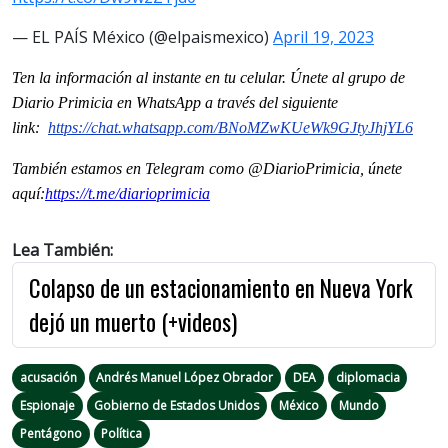
— EL PAÍS México (@elpaismexico)
April 19, 2023
Ten la información al instante en tu celular. Únete al grupo de
Diario Primicia en WhatsApp a través del siguiente
link:
https://chat.whatsapp.com/
BNoMZwKUeWk9GJtyJhjYL6
También estamos en Telegram como @DiarioPrimicia, únete
aquí:
https://t.me/
diarioprimicia
Lea También:
Colapso de un estacionamiento en Nueva York
dejó un muerto (+videos)
acusación
Andrés Manuel López Obrador
DEA
diplomacia
Espionaje
Gobierno de Estados Unidos
México
Mundo
Pentágono
Política