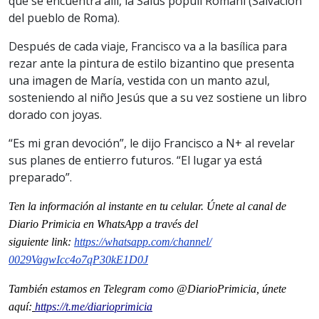
que se encuentra allí, la Salus populi Romani (Salvación
del pueblo de Roma).
Después de cada viaje, Francisco va a la basílica para
rezar ante la pintura de estilo bizantino que presenta
una imagen de María, vestida con un manto azul,
sosteniendo al niño Jesús que a su vez sostiene un libro
dorado con joyas.
“Es mi gran devoción”, le dijo Francisco a N+ al revelar
sus planes de entierro futuros. “El lugar ya está
preparado”.
Ten la informaci
ón al instante en tu celular. Únete al
canal
de
Diario Primicia en WhatsApp a través del
siguiente
link
:
https://whatsapp.com/channel/
0029VagwIcc4o7qP30kE1D0J
También estamos en Telegram como @DiarioPrimicia, únete
aquí:
https://t.me/diarioprimicia