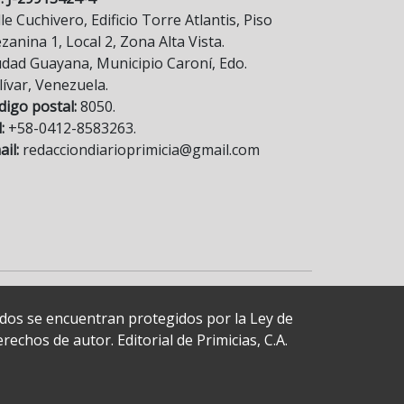
le Cuchivero, Edificio Torre Atlantis, Piso
anina 1, Local 2, Zona Alta Vista.
udad Guayana, Municipio Caroní, Edo.
lívar, Venezuela.
digo postal:
8050.
:
+58-0412-8583263.
il:
redacciondiarioprimicia@gmail.com
cados se encuentran protegidos por la Ley de
echos de autor. Editorial de Primicias, C.A.