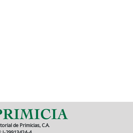
torial de Primicias, C.A.
F: J-29913424-4