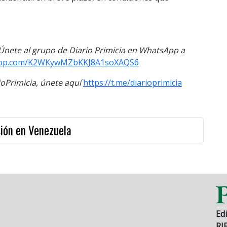
. Únete al grupo de Diario Primicia en WhatsApp a
tsapp.com/K2WKywMZbKKJ8A1soXAQS6
Primicia, únete aquí
https://t.me/diarioprimicia
sión en Venezuela
Edi
RI