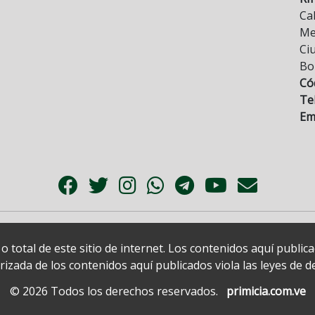
Cal
Mez
Ci
Bo
Có
Tel
Ema
 total de este sitio de internet. Los contenidos aquí publi
zada de los contenidos aquí publicados viola las leyes de der
© 2026 Todos los derechos reservados.
primicia.com.ve