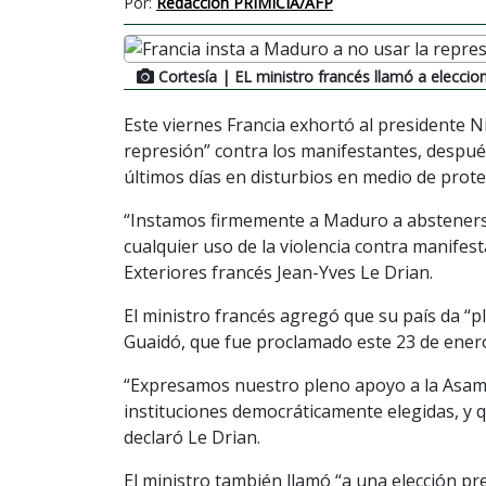
Por:
Redacción PRIMICIA/AFP
Cortesía
| EL ministro francés llamó a eleccio
Este viernes Francia exhortó al presidente 
represión” contra los manifestantes, despu
últimos días en disturbios en medio de prote
“Instamos firmemente a Maduro a abstenerse
cualquier uso de la violencia contra manifest
Exteriores francés Jean-Yves Le Drian.
El ministro francés agregó que su país da “p
Guaidó, que fue proclamado este 23 de enero
“Expresamos nuestro pleno apoyo a la Asamb
instituciones democráticamente elegidas, y
declaró Le Drian.
El ministro también llamó “a una elección pr