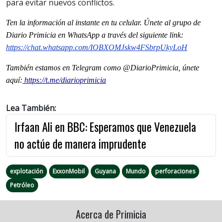
para evitar nuevos conflictos.
Ten la informaci
ón al instante en tu celular. Únete al grupo de
Diario Primicia en WhatsApp a través del siguiente link:
https://chat.whatsapp.com/IOBXOMJskw4FSbrpUkyLoH
También estamos en Telegram como @DiarioPrimicia, únete
aquí:
https://t.me/diarioprimicia
Lea También:
Irfaan Ali en BBC: Esperamos que Venezuela
no actúe de manera imprudente
explotación
ExxonMobil
Guyana
Mundo
perforaciones
Petróleo
Acerca de Primicia