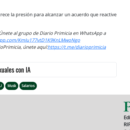
rece la presión para alcanzar un acuerdo que reactive
. Únete al grupo de Diario Primicia en WhatsApp a
app.com/
KmIu177vtD1K9KnLMwoNgo
Primicia, únete aquí:
https://t.me/
diarioprimicia
xuales con IA
U
Musk
Salarios
Edi
RI