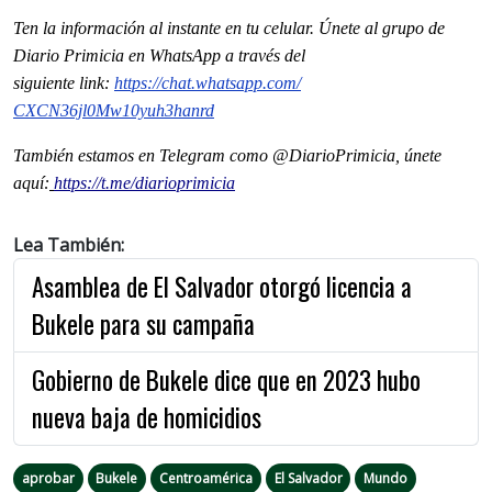
Ten la informaci
ón al instante en tu celular. Únete al grupo de
Diario Primicia en WhatsApp a través del
siguiente
link
:
https://chat.whatsapp.com/
CXCN36jl0Mw10yuh3hanrd
También estamos en Telegram como @DiarioPrimicia, únete
aquí:
https://t.me/diarioprimicia
Lea También:
Asamblea de El Salvador otorgó licencia a
Bukele para su campaña
Gobierno de Bukele dice que en 2023 hubo
nueva baja de homicidios
aprobar
Bukele
Centroamérica
El Salvador
Mundo