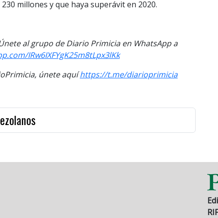
 230 millones y que haya superávit en 2020.
. Únete al grupo de Diario Primicia en WhatsApp a
app.com/IRw6IXFYgK25m8tLpx3lKk
Primicia, únete aquí
https://t.me/diarioprimicia
nezolanos
Edi
RI