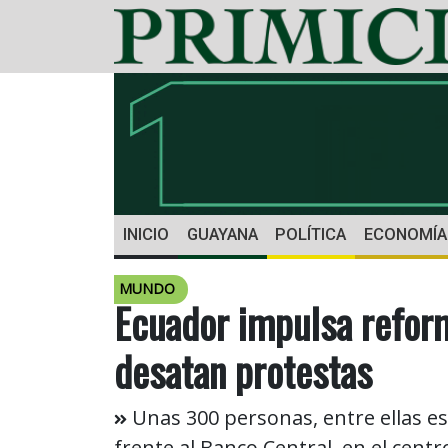
INICIO
GUAYANA
POLÍTICA
ECONOMÍA
MUNDO
Ecuador impulsa refor
desatan protestas
Unas 300 personas, entre ellas es
frente al Banco Central, en el centr